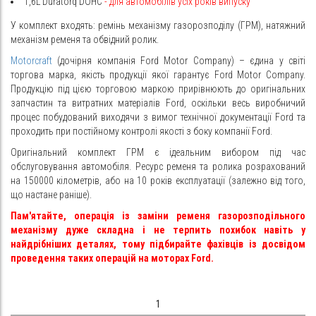
1,6L
Duratorq DOHC
- для автомобілів усіх років випуску
У комплект входять: ремінь механізму газорозподілу (ГРМ), натяжний
механізм ременя та обвідний ролик.
Motorcraft
(дочірня компанія Ford Motor Company) – єдина у світі
торгова марка, якість продукції якої гарантує Ford Motor Company.
Продукцію під цією торговою маркою прирівнюють до оригінальних
запчастин та витратних матеріалів Ford, оскільки весь виробничий
процес побудований виходячи з вимог технічної документації Ford та
проходить при постійному контролі якості з боку компанії Ford.
Оригінальний комплект ГРМ є ідеальним вибором під час
обслуговування автомобіля. Ресурс ременя та ролика розрахований
на 150000 кілометрів, або на 10 років експлуатації (залежно від того,
що настане раніше).
Пам'ятайте, операція із заміни ременя газорозподільного
механізму дуже складна і не терпить похибок навіть у
найдрібніших деталях, тому підбирайте фахівців із досвідом
проведення таких операцій на моторах Ford.