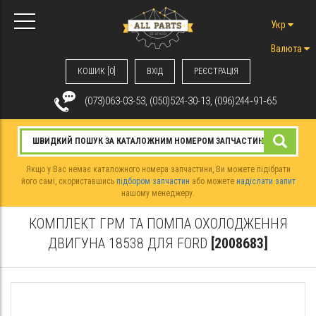
Укр
Валюта
КОШИК [0]
ВХIД
РЕЄСТРАЦІЯ
(073)063-03-53, (050)524-30-13, (096)244‑91‑65
Якщо у Вас немає каталожного номера запчастини, Ви можете підібрати
його самі, скориставшись
підбором запчастин
або можете
надіслати запит
нашому менеджеру.
КОМПЛЕКТ ГРМ ТА ПОМПА ОХОЛОДЖЕННЯ
ДВИГУНА 18538 ДЛЯ FORD
[2008683]