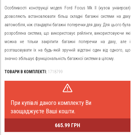
Особливості конструкції моделі Ford Focus Mk II (кузов універсал)
дозволяють встановлювати більш складні багажні системи на даху
автомобіля, ніж стандартні багажні поперечки для даху. Для цього була
розроблена система, що використовує рейлінги, використовуючи які
можна не тільки закріпити багажні поперечки на даху, але і
розташовувати їх на будь-якій зручній відстані один від одного, що
значно збільшує функціональність багажної системи в цілому.
ТОВАРИ В КОМПЛЕКТІ:
1718799
При купівлі даного комплекту Ви
заощаджуєте Ваші кошти.
665.99 ГРН