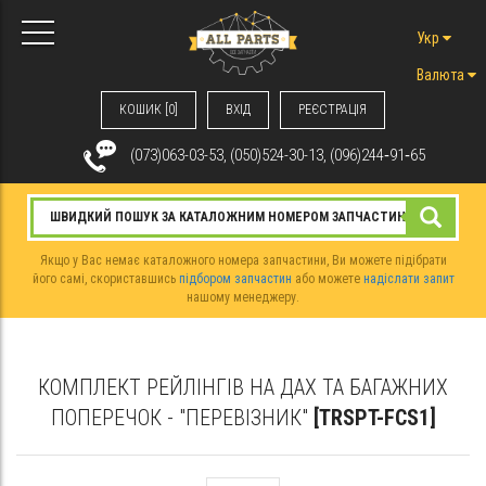
Укр
Валюта
КОШИК [0]
ВХIД
РЕЄСТРАЦІЯ
(073)063-03-53, (050)524-30-13, (096)244‑91‑65
Якщо у Вас немає каталожного номера запчастини, Ви можете підібрати
його самі, скориставшись
підбором запчастин
або можете
надіслати запит
нашому менеджеру.
КОМПЛЕКТ РЕЙЛІНГІВ НА ДАХ ТА БАГАЖНИХ
ПОПЕРЕЧОК - "ПЕРЕВІЗНИК"
[TRSPT-FCS1]