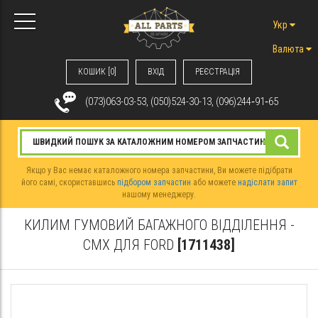
Укр
Валюта
КОШИК [0]
ВХIД
РЕЄСТРАЦІЯ
(073)063-03-53, (050)524-30-13, (096)244‑91‑65
Якщо у Вас немає каталожного номера запчастини, Ви можете підібрати
його самі, скориставшись
підбором запчастин
або можете
надіслати запит
нашому менеджеру.
КИЛИМ ГУМОВИЙ БАГАЖНОГО ВІДДІЛЕННЯ -
CMX ДЛЯ FORD
[1711438]