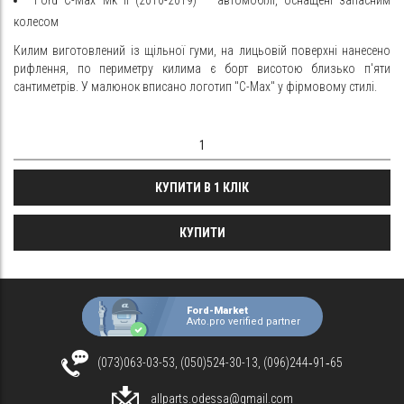
колесом
Килим виготовлений із щільної гуми, на лицьовій поверхні нанесено
рифлення, по периметру килима є борт висотою близько п'яти
сантиметрів. У малюнок вписано логотип "C-Max" у фірмовому стилі.
КУПИТИ В 1 КЛІК
КУПИТИ
Ford-Market
Avto.pro verified partner
(073)063-03-53, (050)524-30-13, (096)244‑91‑65
allparts.odessa@gmail.com