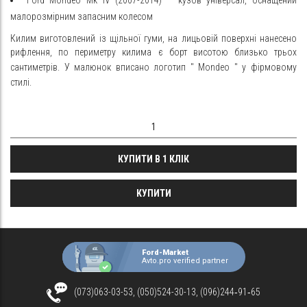
малорозмірним запасним колесом
Килим виготовлений із щільної гуми, на лицьовій поверхні нанесено
рифлення, по периметру килима є борт висотою близько трьох
сантиметрів. У малюнок вписано логотип "
Mondeo
" у фірмовому
стилі.
КУПИТИ В 1 КЛІК
КУПИТИ
Ford-Market
Avto.pro verified partner
(073)063-03-53, (050)524-30-13, (096)244‑91‑65