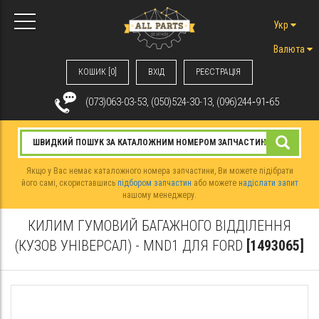
Укр
Валюта
КОШИК [0]
ВХIД
РЕЄСТРАЦІЯ
(073)063-03-53, (050)524-30-13, (096)244‑91‑65
Якщо у Вас немає каталожного номера запчастини, Ви можете підібрати
його самі, скориставшись
підбором запчастин
або можете
надіслати запит
нашому менеджеру.
КИЛИМ ГУМОВИЙ БАГАЖНОГО ВІДДІЛЕННЯ
(КУЗОВ УНІВЕРСАЛ) - MND1 ДЛЯ FORD
[1493065]