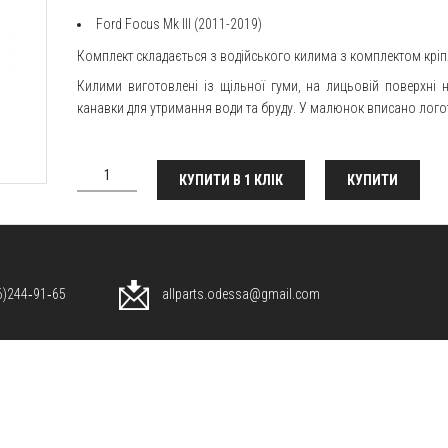
Ford Focus Mk III (2011-2019)
Комплект складається з водійського килима з комплектом крі
Килими виготовлені із щільної гуми, на лицьовій поверхні
канавки для утримання води та бруду. У малюнок вписано лого
КУПИТИ В 1 КЛІК
КУПИТИ
96)244‑91‑65
allparts.odessa@gmail.com