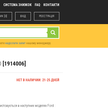
М
СИСТЕМА ЗНИЖОК
FAQ
КОНТАКТИ
К [0]
ВХIД
РЕЄСТРАЦІЯ
жете
надіслати запит
нашому менеджеру.
D
[1914006]
НЕТ В НАЛИЧИИ: 21-25 ДНЕЙ
ристовується в наступних моделях
Ford
: