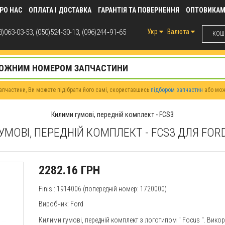
РО НАС
ОПЛАТА І ДОСТАВКА
ГАРАНТІЯ ТА ПОВЕРНЕННЯ
ОПТОВИКА
)063-03-53, (050)524-30-13, (096)244‑91‑65
Укр
Валюта
КОШИ
пчастини, Ви можете підібрати його самі, скориставшись
підбором запчастин
або мо
Килими гумові, передній комплект - FCS3
МОВІ, ПЕРЕДНІЙ КОМПЛЕКТ - FCS3 ДЛЯ FOR
2282.16 ГРН
Finis
: 1914006 (попередній номер: 1720000)
Виробник: Ford
Килими гумові, передній комплект з логотипом "
Focus
". Вико