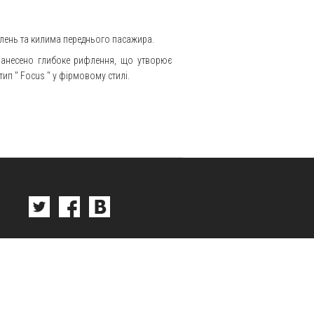
плень та килима переднього пасажира.
 нанесено глибоке рифлення, що утворює
тип "
Focus
" у фірмовому стилі.