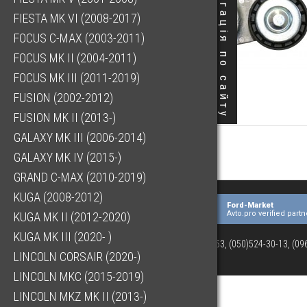
Навігація по сайту
FIESTA MK VI (2008-2017)
FOCUS C-MAX (2003-2011)
FOCUS MK II (2004-2011)
FOCUS MK III (2011-2019)
FUSION (2002-2012)
FUSION MK II (2013-)
GALAXY MK III (2006-2014)
GALAXY MK IV (2015-)
GRAND C-MAX (2010-2019)
KUGA (2008-2012)
Ford-Market
Avto.pro verified partn
KUGA MK II (2012-2020)
KUGA MK III (2020- )
(073)063-03-53, (050)524-30-13, (0
LINCOLN CORSAIR (2020-)
LINCOLN MKC (2015-2019)
LINCOLN MKZ MK II (2013-)