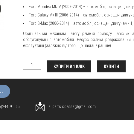
Ford Mondeo Mk IV (2007-2014) – автомобілі, оснащені двигу
Ford Galaxy Mk III (2006-2014) – автомобілі, оснащені двигун
Ford S-Max (2006-2014) – автомобілі, оснащені двигунами 1,
Оригінальний механізм натягу ременя приводу навісних а
обслуговування автомобіля. Ресурс ролика розрахований н
експлуатації (залежно від того, що настане раніше).
КУПИТИ В 1 КЛІК
КУПИТИ
er
96)244‑91‑65
allparts.odessa@gmail.com