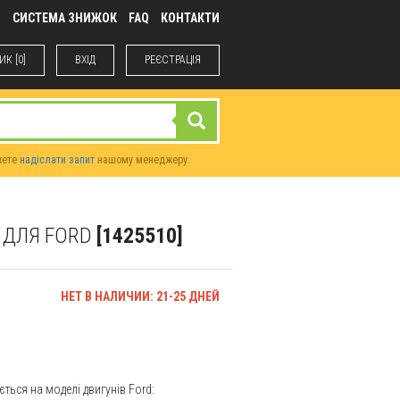
М
СИСТЕМА ЗНИЖОК
FAQ
КОНТАКТИ
К [0]
ВХIД
РЕЄСТРАЦІЯ
жете
надіслати запит
нашому менеджеру.
0 ДЛЯ FORD
[1425510]
НЕТ В НАЛИЧИИ: 21-25 ДНЕЙ
ться на моделі двигунів Ford: