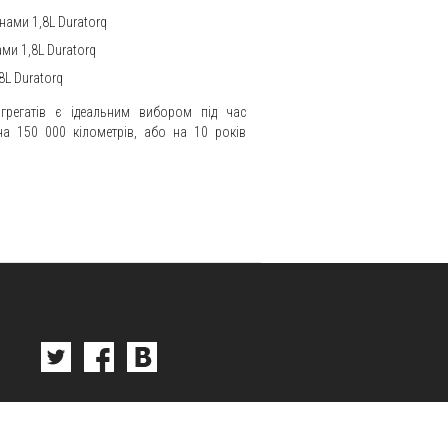
нами 1,8L Duratorq
ами 1,8L Duratorq
8L Duratorq
грегатів є ідеальним вибором під час
а 150 000 кілометрів, або на 10 років