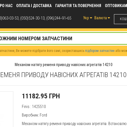
РО НАС
ОПЛАТА І ДОСТАВКА
ГАРАНТІЯ ТА ПОВЕРНЕННЯ
ОПТОВИКА
)063-03-53, (050)524-30-13, (096)244‑91‑65
Укр
Валюта
КОШИ
пчастини, Ви можете підібрати його самі, скориставшись
підбором запчастин
або мо
Механізм натягу ременя приводу навісних агрегатів 14210
ЕМЕНЯ ПРИВОДУ НАВІСНИХ АГРЕГАТІВ 1421
11182.95 ГРН
Finis
: 1425510
Виробник:
Ford
Механізм натягу ременя приводу навісних агрегатів. Встановлює