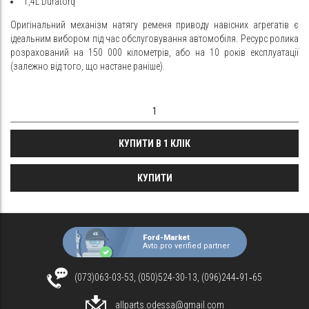
1,4L Duratorq
Оригінальний механізм натягу ременя приводу навісних агрегатів є
ідеальним вибором під час обслуговування автомобіля. Ресурс ролика
розрахований на 150 000 кілометрів, або на 10 років експлуатації
(залежно від того, що настане раніше).
КУПИТИ В 1 КЛІК
КУПИТИ
Ford-Market
Avto.pro verified partner
(073)063-03-53, (050)524-30-13, (096)244‑91‑65
allparts.odessa@gmail.com