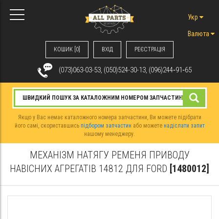
Укр
Валюта
КОШИК [0]
ВХIД
РЕЄСТРАЦІЯ
(073)063-03-53, (050)524-30-13, (096)244‑91‑65
Якщо у Вас немає каталожного номера запчастини, Ви можете підібрати
його самі, скориставшись
підбором запчастин
або можете
надіслати запит
нашому менеджеру.
МЕХАНІЗМ НАТЯГУ РЕМЕНЯ ПРИВОДУ
НАВІСНИХ АГРЕГАТІВ 14812 ДЛЯ FORD
[1480012]