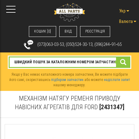
Укр
Валюта
КОШИК [0]
ВХIД
РЕЄСТРАЦІЯ
(073)063-03-53, (050)524-30-13, (096)244‑91‑65
Якщо у Вас немає каталожного номера запчастини, Ви можете підібрати
його самі, скориставшись
підбором запчастин
або можете
надіслати запит
нашому менеджеру.
МЕХАНІЗМ НАТЯГУ РЕМЕНЯ ПРИВОДУ
НАВІСНИХ АГРЕГАТІВ ДЛЯ FORD
[2431347]