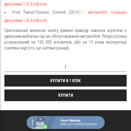
двигунами 1,0L EcoBoost
Ford Transit/Tourneo Connect (2013-)
- автомобілі, оснащені
двигунами 1,0L EcoBoost
Оригінальний механізм натягу ременя приводу навісних агрегатів є
ідеальним вибором під час обслуговування автомобіля. Ресурс ролика
розрахований на 150 000 кілометрів, або на 10 років експлуатації
(залежно від того, що настане раніше).
КУПИТИ В 1 КЛІК
КУПИТИ
Ford-Market
Avto.pro verified partner