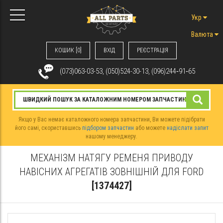
Укр
Валюта
КОШИК [0]
ВХIД
РЕЄСТРАЦІЯ
(073)063-03-53, (050)524-30-13, (096)244‑91‑65
Якщо у Вас немає каталожного номера запчастини, Ви можете підібрати
його самі, скориставшись
підбором запчастин
або можете
надіслати запит
нашому менеджеру.
МЕХАНІЗМ НАТЯГУ РЕМЕНЯ ПРИВОДУ
НАВІСНИХ АГРЕГАТІВ ЗОВНІШНІЙ ДЛЯ FORD
[1374427]