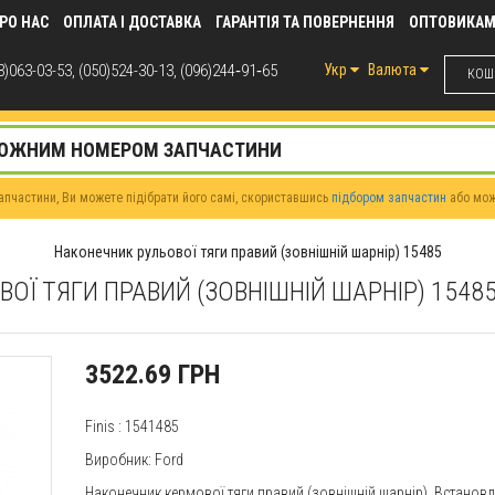
РО НАС
ОПЛАТА І ДОСТАВКА
ГАРАНТІЯ ТА ПОВЕРНЕННЯ
ОПТОВИКА
)063-03-53, (050)524-30-13, (096)244‑91‑65
Укр
Валюта
КОШИ
пчастини, Ви можете підібрати його самі, скориставшись
підбором запчастин
або мо
Наконечник рульової тяги правий (зовнішній шарнір) 15485
ОЇ ТЯГИ ПРАВИЙ (ЗОВНІШНІЙ ШАРНІР) 1548
3522.69 ГРН
Finis
: 1541485
Виробник: Ford
Наконечник кермової тяги правий (зовнішній шарнір). Встановл