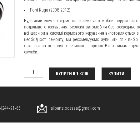
Ford Kuga (2008-2012)
Будь-який елемент кермової системи автомобіля піддається о
подальшого тестування. Безпека автомобіля безпосередньо зал
всі шарніри в системі кермового керування виготовляються з 
необхідності ремонту, ми рекомендуємо зупинити свій вибір
оскільки за порівняно невисокої вартості Ви отримаєте д
служби.
КУПИТИ В 1 КЛІК
КУПИТИ
96)244‑91‑65
allparts.odessa@gmail.com