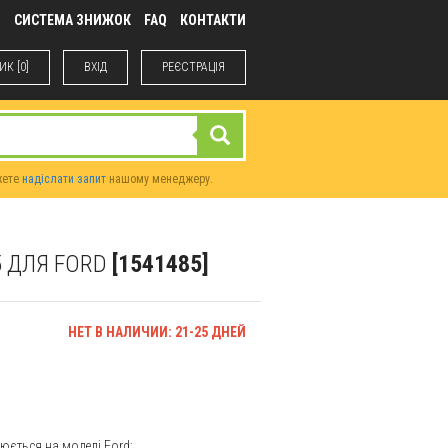
М
СИСТЕМА ЗНИЖОК
FAQ
КОНТАКТИ
К [0]
ВХIД
РЕЄСТРАЦІЯ
жете
надіслати запит
нашому менеджеру.
5 ДЛЯ FORD
[1541485]
НЕТ В НАЛИЧИИ: 21-25 ДНЕЙ
юється на моделі Ford: