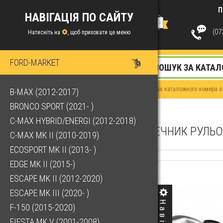
П
НАВІГАЦІЯ ПО САЙТУ
(073
Натисніть на
, щоб приховати це меню
FORD-MARKET
Якщо у Вас немає каталожного номера за
B-MAX (2012-2017)
BRONCO SPORT (2021- )
C-MAX HYBRID/ENERGI (2012-2018)
НАКОНЕЧНИК РУЛЬОВ
C-MAX MK II (2010-2019)
ECOSPORT MK II (2013- )
EDGE MK II (2015-)
ESCAPE MK II (2012-2020)
ESCAPE MK III (2020- )
F-150 (2015-2020)
FIESTA MK V (2001-2008)