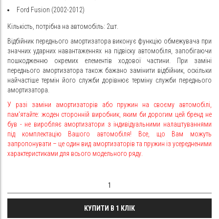
Ford Fusion (2002-2012)
Кількість, потрібна на автомобіль: 2шт.
Відбійник переднього амортизатора виконує функцію обмежувача при
значних ударних навантаженнях на підвіску автомобіля, запобігаючи
пошкодженню окремих елементів ходової частини. При заміні
переднього амортизатора також бажано замінити відбійник, оскільки
найчастіше термін його служби дорівнює терміну служби переднього
амортизатора.
У разі заміни амортизаторів або пружин на своєму автомобілі,
пам'ятайте: жоден сторонній виробник, яким би дорогим цей бренд не
був - не виробляє амортизатори з індивідуальними налаштуваннями
під комплектацію Вашого автомобіля! Все, що Вам можуть
запропонувати – це один вид амортизаторів та пружин із усередненими
характеристиками для всього модельного ряду.
КУПИТИ В 1 КЛІК