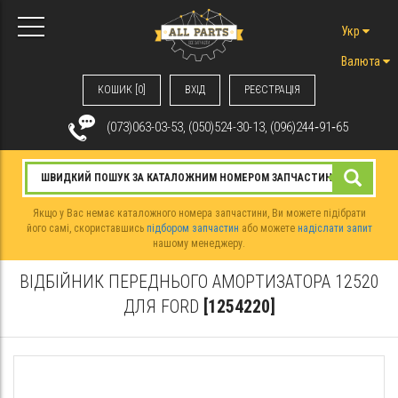
Укр
Валюта
КОШИК [0]
ВХIД
РЕЄСТРАЦІЯ
(073)063-03-53, (050)524-30-13, (096)244‑91‑65
Якщо у Вас немає каталожного номера запчастини, Ви можете підібрати
його самі, скориставшись
підбором запчастин
або можете
надіслати запит
нашому менеджеру.
ВІДБІЙНИК ПЕРЕДНЬОГО АМОРТИЗАТОРА 12520
ДЛЯ FORD
[1254220]