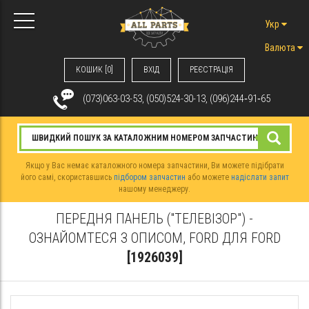
Укр
Валюта
КОШИК [0]
ВХIД
РЕЄСТРАЦІЯ
(073)063-03-53, (050)524-30-13, (096)244‑91‑65
Якщо у Вас немає каталожного номера запчастини, Ви можете підібрати
його самі, скориставшись
підбором запчастин
або можете
надіслати запит
нашому менеджеру.
ПЕРЕДНЯ ПАНЕЛЬ ("ТЕЛЕВІЗОР") -
ОЗНАЙОМТЕСЯ З ОПИСОМ, FORD ДЛЯ FORD
[1926039]