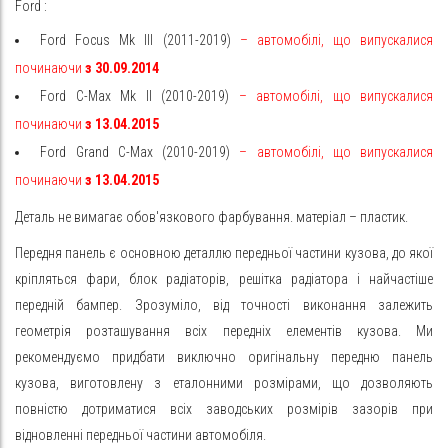
Ford
:
Ford Focus Mk III (2011-2019)
– автомобілі, що випускалися
починаючи
з 30.09.2014
Ford C-Max Mk II (2010-2019)
– автомобілі, що випускалися
починаючи
з 13.04.2015
Ford Grand C-Max (2010-2019)
– автомобілі, що випускалися
починаючи
з 13.04.2015
Деталь не вимагає обов'язкового фарбування. матеріал – пластик.
Передня панель є основною деталлю передньої частини кузова, до якої
кріпляться фари, блок радіаторів, решітка радіатора і найчастіше
передній бампер. Зрозуміло, від точності виконання залежить
геометрія розташування всіх передніх елементів кузова. Ми
рекомендуємо придбати виключно оригінальну передню панель
кузова, виготовлену з еталонними розмірами, що дозволяють
повністю дотриматися всіх заводських розмірів зазорів при
відновленні передньої частини автомобіля.