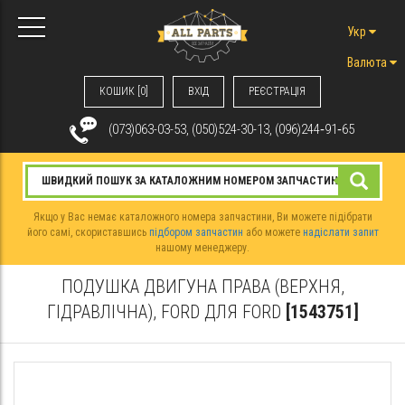
Укр
Валюта
КОШИК [0]
ВХIД
РЕЄСТРАЦІЯ
(073)063-03-53, (050)524-30-13, (096)244‑91‑65
Якщо у Вас немає каталожного номера запчастини, Ви можете підібрати
його самі, скориставшись
підбором запчастин
або можете
надіслати запит
нашому менеджеру.
ПОДУШКА ДВИГУНА ПРАВА (ВЕРХНЯ,
ГІДРАВЛІЧНА), FORD ДЛЯ FORD
[1543751]