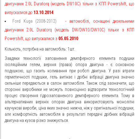
двигунами 2.0L Duratorq (модель DW10C) тільки з КПП Powershift, що
випускалися до
13.10.2014
Ford Kuga (2008-2012)
-
автомобілі, оснащені дизельними
двигунами 2.0L Duratorq
(модель DW/DW10/DW10C) тільки з КПП
Powershift, що випускалися з
05.05.2010
Кількість, потрібна на автомобіль: 1шт.
Завдяки технології заповнення демпферного елемента подушки
ізоляційним гелем, верхня (права) опора двигуна - є основною
подушкою, що гасить коливання при роботі двигуна. У разі втрати
герметичності подушки, гель витікає і дрібні вібрації двигуна значно
сильніше передаються в салон автомобіля. Також слід зазначити, що
сторонні виробники не можуть повноцінно відтворити технологічний
процес створення гідрозаповненого демпферного елемента. Тому в
альтернативних верхніх опорах двигуна використовують монолітні
каучукові вироби, ціна яких значно нижча, ніж у оригінальної подушки,
але комфортність автомобіля в результаті передачі дрібних вібрацій
двигуна на кузов різко знижується.