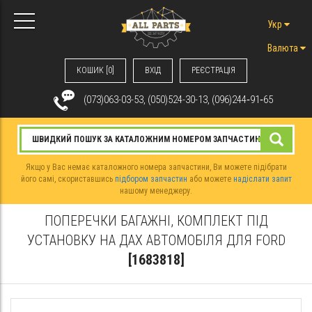
Укр
Валюта
КОШИК [0]
ВХIД
РЕЄСТРАЦІЯ
(073)063-03-53, (050)524-30-13, (096)244‑91‑65
Якщо у Вас немає каталожного номера запчастини, Ви можете підібрати
його самі, скориставшись
підбором запчастин
або можете
надіслати запит
нашому менеджеру.
ПОПЕРЕЧКИ БАГАЖНІ, КОМПЛЕКТ ПІД
УСТАНОВКУ НА ДАХ АВТОМОБІЛЯ ДЛЯ FORD
[1683818]