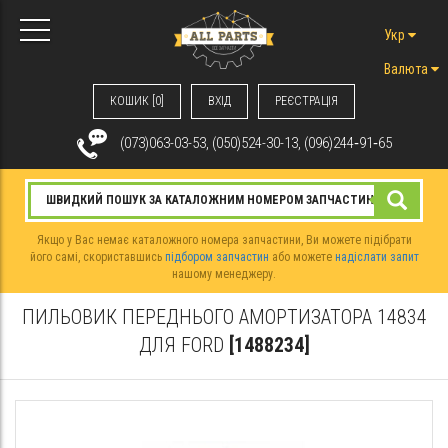
Укр
Валюта
КОШИК [0]
ВХIД
РЕЄСТРАЦІЯ
(073)063-03-53, (050)524-30-13, (096)244‑91‑65
Якщо у Вас немає каталожного номера запчастини, Ви можете підібрати
його самі, скориставшись
підбором запчастин
або можете
надіслати запит
нашому менеджеру.
ПИЛЬОВИК ПЕРЕДНЬОГО АМОРТИЗАТОРА 14834
ДЛЯ FORD
[1488234]