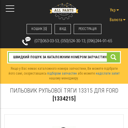
Укр
Валюта
КОШИК [0]
ВХIД
РЕЄСТРАЦІЯ
(073)063-03-53, (050)524-30-13, (096)244‑91‑65
Якщо у Вас немає каталожного номера запчастини, Ви можете підібрати
його самі, скориставшись
підбором запчастин
або можете
надіслати запит
нашому менеджеру.
ПИЛЬОВИК РУЛЬОВОЇ ТЯГИ 13315 ДЛЯ FORD
[1334215]