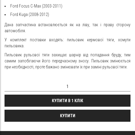
Ford Focus C-Max (2003-2011)
Ford Kuga (2008-2012)
Дана запчастина встановлюється як на ліву, так і праву сторону
автомобіля.
У комплект поставки входять: пильовик кермової тяги, хомути
пильовика.
Пильовик рульової тяги захищає шарнір від попадання бруду, тим
самим запобігаючи його передчасному зносу. Пильовик змінюється
при необхідності, проте бажано змінювати їх при заміні рульової тяги.
КУПИТИ В 1 КЛІК
КУПИТИ