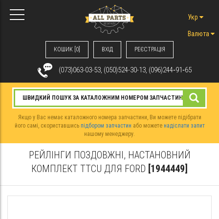
Укр
Валюта
КОШИК [0]
ВХIД
РЕЄСТРАЦІЯ
(073)063-03-53, (050)524-30-13, (096)244‑91‑65
Якщо у Вас немає каталожного номера запчастини, Ви можете підібрати
його самі, скориставшись
підбором запчастин
або можете
надіслати запит
нашому менеджеру.
РЕЙЛІНГИ ПОЗДОВЖНІ, НАСТАНОВНИЙ
КОМПЛЕКТ TTCU ДЛЯ FORD
[1944449]