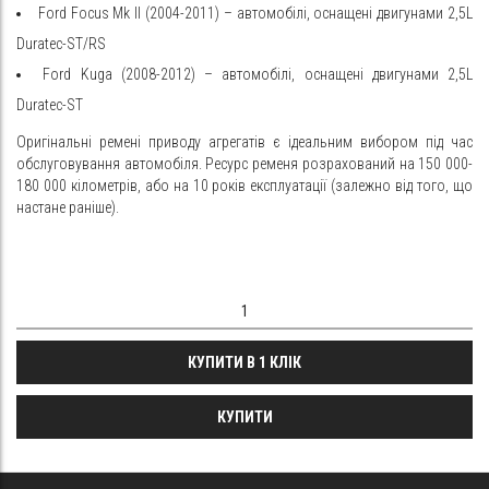
Ford Focus Mk II (2004-2011) – автомобілі, оснащені двигунами 2,5L
Duratec-ST/RS
Ford Kuga (2008-2012) – автомобілі, оснащені двигунами 2,5L
Duratec-ST
Оригінальні ремені приводу агрегатів є ідеальним вибором під час
обслуговування автомобіля. Ресурс ременя розрахований на 150 000-
180 000 кілометрів, або на 10 років експлуатації (залежно від того, що
настане раніше).
КУПИТИ В 1 КЛІК
КУПИТИ