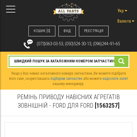
Укр
Валюта
КОШИК [0]
ВХIД
РЕЄСТРАЦІЯ
(073)063-03-53, (050)524-30-13, (096)244‑91‑65
Якщо у Вас немає каталожного номера запчастини, Ви можете підібрати
його самі, скориставшись
підбором запчастин
або можете
надіслати запит
нашому менеджеру.
РЕМІНЬ ПРИВОДУ НАВІСНИХ АГРЕГАТІВ
ЗОВНІШНІЙ - FORD ДЛЯ FORD
[1563257]