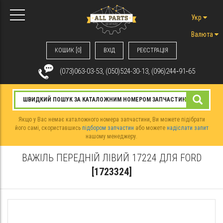
Укр
Валюта
КОШИК [0]
ВХIД
РЕЄСТРАЦІЯ
(073)063-03-53, (050)524-30-13, (096)244‑91‑65
Якщо у Вас немає каталожного номера запчастини, Ви можете підібрати
його самі, скориставшись
підбором запчастин
або можете
надіслати запит
нашому менеджеру.
ВАЖІЛЬ ПЕРЕДНІЙ ЛІВИЙ 17224 ДЛЯ FORD
[1723324]