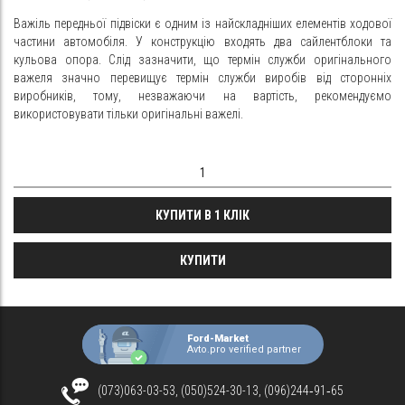
Важіль передньої підвіски є одним із найскладніших елементів ходової
частини автомобіля. У конструкцію входять два сайлентблоки та
кульова опора. Слід зазначити, що термін служби оригінального
важеля значно перевищує термін служби виробів від сторонніх
виробників, тому, незважаючи на вартість, рекомендуємо
використовувати тільки оригінальні важелі.
КУПИТИ В 1 КЛІК
КУПИТИ
Ford-Market
Avto.pro verified partner
(073)063-03-53, (050)524-30-13, (096)244‑91‑65