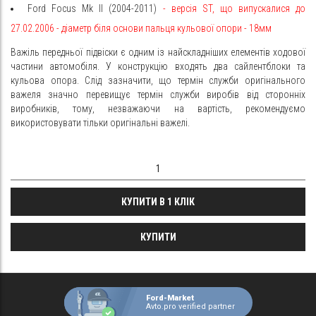
Ford Focus Mk II (2004-2011)
- версія ST, що випускалися до
27.02.2006 -
діаметр біля основи пальця кульової опори - 18мм
Важіль передньої підвіски є одним із найскладніших елементів ходової
частини автомобіля. У конструкцію входять два сайлентблоки та
кульова опора. Слід зазначити, що термін служби оригінального
важеля значно перевищує термін служби виробів від сторонніх
виробників, тому, незважаючи на вартість, рекомендуємо
використовувати тільки оригінальні важелі.
КУПИТИ В 1 КЛІК
КУПИТИ
Ford-Market
Avto.pro verified partner