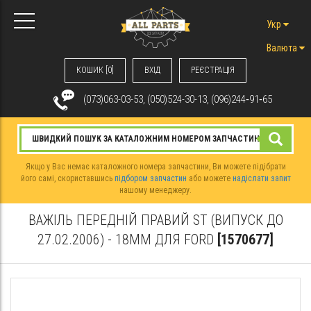
Укр
Валюта
КОШИК [0]
ВХIД
РЕЄСТРАЦІЯ
(073)063-03-53, (050)524-30-13, (096)244‑91‑65
Якщо у Вас немає каталожного номера запчастини, Ви можете підібрати
його самі, скориставшись
підбором запчастин
або можете
надіслати запит
нашому менеджеру.
ВАЖІЛЬ ПЕРЕДНІЙ ПРАВИЙ ST (ВИПУСК ДО
27.02.2006) - 18ММ ДЛЯ FORD
[1570677]