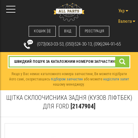
Укр
Валюта
КОШИК [0]
ВХIД
РЕЄСТРАЦІЯ
(073)063-03-53, (050)524-30-13, (096)244‑91‑65
Якщо у Вас немає каталожного номера запчастини, Ви можете підібрати
його самі, скориставшись
підбором запчастин
або можете
надіслати запит
нашому менеджеру.
ЩІТКА СКЛООЧИСНИКА ЗАДНЯ (КУЗОВ ЛІФТБЕК)
ДЛЯ FORD
[2147904]