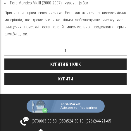
Ford Mondeo Mk III (2000-2007) - кузов ліфтбек
Оригінальні щітки склоочисника Ford виготовлені з високоякісних
матеріалів, що дозволяють не тільки
забезпечувати
високу якість
очищення поверхні скла, але й максимально продовжити термін
служби щіток.
КУПИТИ В 1 КЛІК
КУПИТИ
Ford-Market
Avto.pro verified partner
(073)063-03-53, (050)524-30-13, (096)244‑91‑65