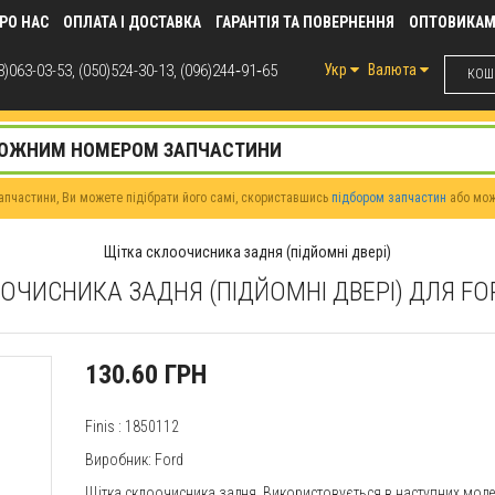
РО НАС
ОПЛАТА І ДОСТАВКА
ГАРАНТІЯ ТА ПОВЕРНЕННЯ
ОПТОВИКА
)063-03-53, (050)524-30-13, (096)244‑91‑65
Укр
Валюта
КОШИ
пчастини, Ви можете підібрати його самі, скориставшись
підбором запчастин
або мо
Щітка склоочисника задня (підйомні двері)
ОЧИСНИКА ЗАДНЯ (ПІДЙОМНІ ДВЕРІ) ДЛЯ F
130.60 ГРН
Finis
: 1850112
Виробник: Ford
Щітка склоочисника задня. Використовується в наступних мод