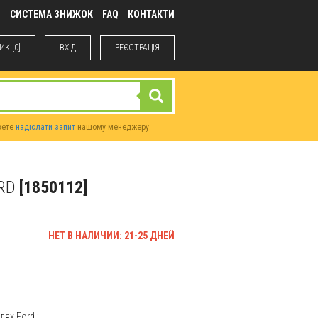
М
СИСТЕМА ЗНИЖОК
FAQ
КОНТАКТИ
К [0]
ВХIД
РЕЄСТРАЦІЯ
жете
надіслати запит
нашому менеджеру.
ORD
[1850112]
НЕТ В НАЛИЧИИ: 21-25 ДНЕЙ
елях
Ford
: