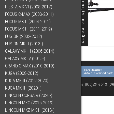
Навігація по сайту
FIESTA MK VI (2008-2017)
FOCUS C-MAX (2003-2011)
FOCUS MK II (2004-2011)
FOCUS MK III (2011-2019)
FUSION (2002-2012)
FUSION MK II (2013-)
GALAXY MK III (2006-2014)
GALAXY MK IV (2015-)
GRAND C-MAX (2010-2019)
Ford-Market
KUGA (2008-2012)
Avto.pro verified partn
KUGA MK II (2012-2020)
(073)063-03-53, (050)524-30-13, (0
KUGA MK III (2020- )
LINCOLN CORSAIR (2020-)
LINCOLN MKC (2015-2019)
LINCOLN MKZ MK II (2013-)