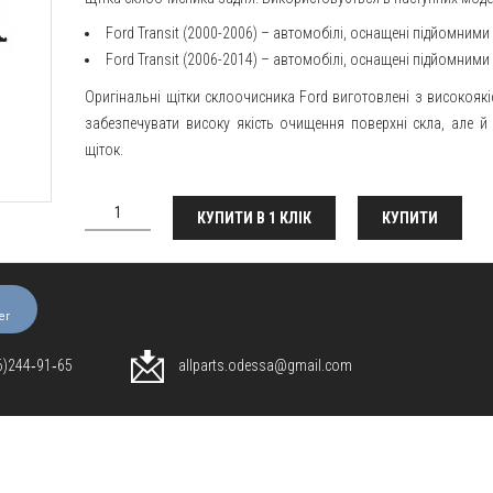
Ford Transit (2000-2006) – автомобілі, оснащені підйомним
Ford Transit (2006-2014)
– автомобілі, оснащені підйомними
Оригінальні щітки склоочисника Ford виготовлені з високоякі
забезпечувати
високу якість очищення поверхні скла, але 
щіток.
КУПИТИ В 1 КЛІК
КУПИТИ
er
96)244‑91‑65
allparts.odessa@gmail.com