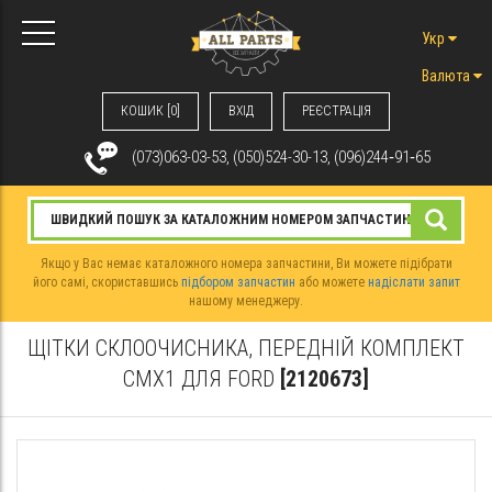
Укр
Валюта
КОШИК [0]
ВХIД
РЕЄСТРАЦІЯ
(073)063-03-53, (050)524-30-13, (096)244‑91‑65
Якщо у Вас немає каталожного номера запчастини, Ви можете підібрати
його самі, скориставшись
підбором запчастин
або можете
надіслати запит
нашому менеджеру.
ЩІТКИ СКЛООЧИСНИКА, ПЕРЕДНІЙ КОМПЛЕКТ
CMX1 ДЛЯ FORD
[2120673]