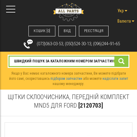
Укр
Валюта
КОШИК [0]
ВХIД
РЕЄСТРАЦІЯ
(073)063-03-53, (050)524-30-13, (096)244‑91‑65
Якщо у Вас немає каталожного номера запчастини, Ви можете підібрати
його самі, скориставшись
підбором запчастин
або можете
надіслати запит
нашому менеджеру.
ЩІТКИ СКЛООЧИСНИКА, ПЕРЕДНІЙ КОМПЛЕКТ
MND5 ДЛЯ FORD
[2120703]