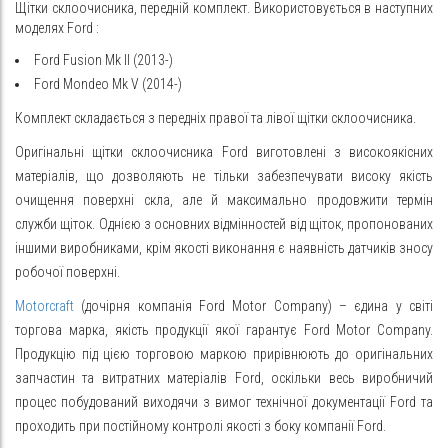
Щітки склоочисника, передній комплект. Використовується в наступних
моделях
Ford
:
Ford Fusion Mk II (2013-)
Ford Mondeo Mk V (2014-)
Комплект складається з передніх правої та лівої щітки склоочисника.
Оригінальні щітки склоочисника Ford виготовлені з високоякісних
матеріалів, що дозволяють не тільки
забезпечувати
високу якість
очищення поверхні скла, але й максимально продовжити термін
служби щіток. Однією з основних відмінностей від щіток, пропонованих
іншими виробниками, крім якості виконання є наявність датчиків зносу
робочої поверхні.
Motorcraft
(дочірня компанія Ford Motor Company) – єдина у світі
торгова марка, якість продукції якої гарантує Ford Motor Company.
Продукцію під цією торговою маркою прирівнюють до оригінальних
запчастин та витратних матеріалів Ford, оскільки весь виробничий
процес побудований виходячи з вимог технічної документації Ford та
проходить при постійному контролі якості з боку компанії Ford.