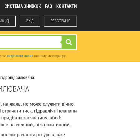
М
СИСТЕМА ЗНИЖОК
FAQ
КОНТАКТИ
К [0]
ВХIД
РЕЄСТРАЦІЯ
жете
надіслати запит
нашому менеджеру.
-гідропідсилювача
СИЛЮВАЧА
і, на жаль, не може служити вічно.
 втрачати тиск, гідравлічні клапани
 придбати запчастину, або б
стіше плачевний, ніж позитивний.
ивне витрачання ресурсів, вже