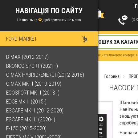
П
НАВІГАЦІЯ ПО САЙТУ
(073
Натисніть на
, щоб приховати це меню
FORD-MARKET
Якщо у Вас немає каталожного номера за
B-MAX (2012-2017)
BRONCO SPORT (2021- )
C-MAX HYBRID/ENERGI (2012-2018)
Головна
ПРОП
C-MAX MK II (2010-2019)
НАСОСИ 
ECOSPORT MK II (2013- )
EDGE MK II (2015-)
Шановні 
ESCAPE MK II (2012-2020)
Навіть н
зношують
ESCAPE MK III (2020- )
спробува
F-150 (2015-2020)
Навпаки,
FIESTA MK V (2001-2008)