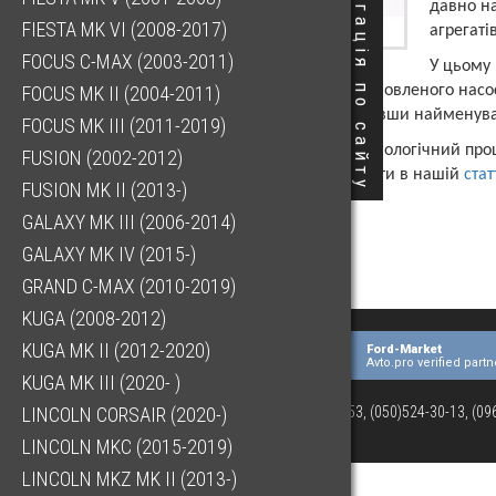
Навігація по сайту
давно на
FIESTA MK VI (2008-2017)
агрегаті
FOCUS C-MAX (2003-2011)
У цьому 
FOCUS MK II (2004-2011)
термін поставки відновленого насо
форму запиту, вказавши найменуван
FOCUS MK III (2011-2019)
Докладніше про технологічний проц
FUSION (2002-2012)
Ви зможете прочитати в нашій
стат
FUSION MK II (2013-)
GALAXY MK III (2006-2014)
GALAXY MK IV (2015-)
GRAND C-MAX (2010-2019)
KUGA (2008-2012)
KUGA MK II (2012-2020)
Ford-Market
Avto.pro verified partn
KUGA MK III (2020- )
(073)063-03-53, (050)524-30-13, (0
LINCOLN CORSAIR (2020-)
LINCOLN MKC (2015-2019)
LINCOLN MKZ MK II (2013-)