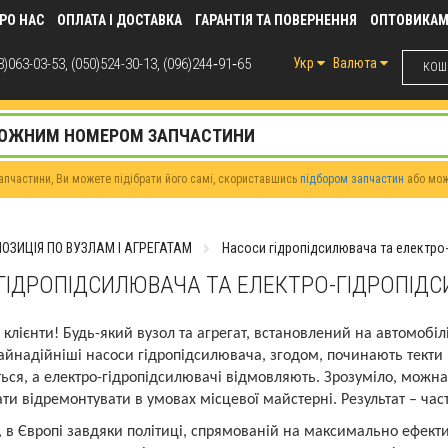
РО НАС
ОПЛАТА І ДОСТАВКА
ГАРАНТІЯ ТА ПОВЕРНЕННЯ
ОПТОВИКА
)063-03-53, (050)524-30-13, (096)244‑91‑65
Укр
Валюта
КОШИ
пчастини, Ви можете підібрати його самі, скориставшись
підбором запчастин
або мо
ОЗИЦІЯ ПО ВУЗЛАМ І АГРЕГАТАМ
Насоси гідропідсилювача та електро
ГІДРОПІДСИЛЮВАЧА ТА ЕЛЕКТРО-ГІДРОПІД
клієнти! Будь-який вузол та агрегат, встановлений на автомобіл
айнадійніші насоси гідропідсилювача, згодом, починають текти і
ся, а електро-гідропідсилювачі відмовляють. Зрозуміло, можна
ти відремонтувати в умовах місцевої майстерні. Результат – ча
 в Європі завдяки політиці, спрямованій на максимально ефект