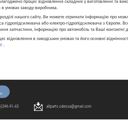
лагоджено процес відновлення складних у виготовленні та викон
в в умовах заводу-виробника.
розділі нашого сайту, Ви можете отримати інформацію про можли
са гідропідсилювача або електро-гідропідсилювача з Європи. Вс
ня запчастини, інформацію про автомобіль та Ваші контактні д
ес відновлення в заводських умовах та його основні відмінності
ті
.
er
96)244‑91‑65
allparts.odessa@gmail.com