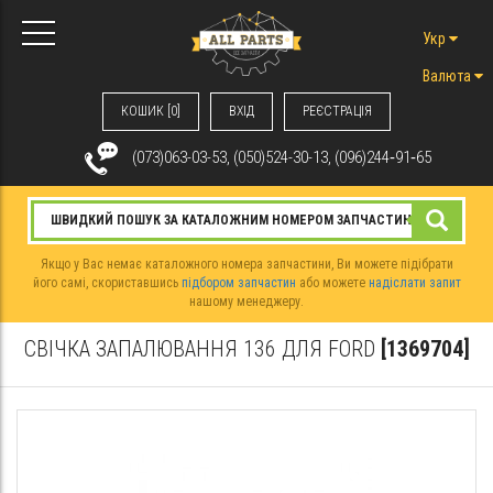
Укр
Валюта
КОШИК [0]
ВХIД
РЕЄСТРАЦІЯ
(073)063-03-53, (050)524-30-13, (096)244‑91‑65
Якщо у Вас немає каталожного номера запчастини, Ви можете підібрати
його самі, скориставшись
підбором запчастин
або можете
надіслати запит
нашому менеджеру.
СВІЧКА ЗАПАЛЮВАННЯ 136 ДЛЯ FORD
[1369704]