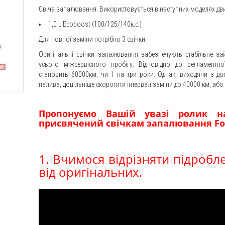
Свіча запалювання. Використовується в наступних моделях дв
1,0
L
Ecoboost
(100/125/140к.с.)
Для повної заміни потрібно 3 свічки.
Оригінальні свічки запалювання забезпечують стабільне за
усього міжсервісного пробігу. Відповідно до регламентної
становить 60000км, чи 1 на три роки. Однак, виходячи з дос
палива, доцільніше скоротити інтервал заміни до 40000 км, або 
Пропонуємо Вашій увазі ролик на
присвячений свічкам запалювання Fo
1. Вчимося відрізняти підробл
від оригінальних.