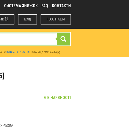
М
СИСТЕМА ЗНИЖОК
FAQ
КОНТАКТИ
К [0]
ВХIД
РЕЄСТРАЦІЯ
жете
надіслати запит
нашому менеджеру.
5]
Є В НАЯВНОСТІ
; SP538A