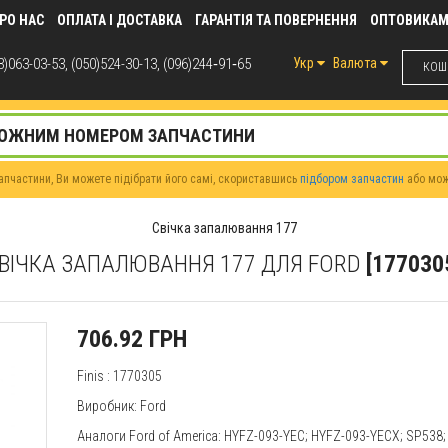
РО НАС
ОПЛАТА І ДОСТАВКА
ГАРАНТІЯ ТА ПОВЕРНЕННЯ
ОПТОВИКА
)063-03-53, (050)524-30-13, (096)244‑91‑65
Укр
Валюта
КОШИ
пчастини, Ви можете підібрати його самі, скориставшись
підбором запчастин
або мо
Свічка запалювання 177
ВІЧКА ЗАПАЛЮВАННЯ 177 ДЛЯ FORD
[177030
706.92 ГРН
Finis
: 1770305
Виробник:
Ford
Аналоги Ford of America: HYFZ-093-YEC; HYFZ-093-YECX; SP538