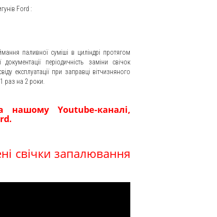
игунів
Ford
:
ймання паливної суміші в циліндрі протягом
 документації періодичність заміни свічок
віду експлуатації при заправці вітчизняного
1 раз на 2 роки.
 нашому Youtube-каналі,
rd.
ені свічки запалювання