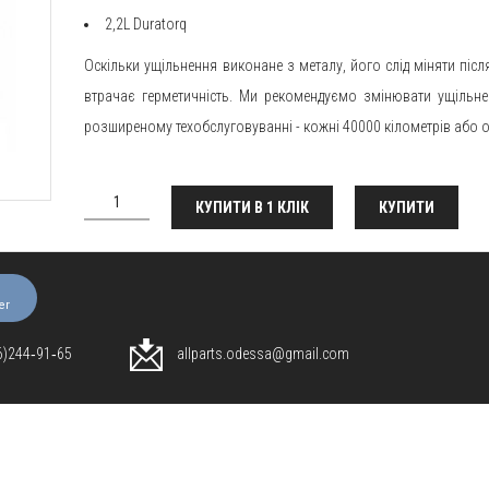
2,2L Duratorq
Оскільки ущільнення виконане з металу, його слід міняти післ
втрачає герметичність. Ми рекомендуємо змінювати ущільне
розширеному техобслуговуванні - кожні 40000 кілометрів або о
КУПИТИ В 1 КЛІК
КУПИТИ
er
96)244‑91‑65
allparts.odessa@gmail.com