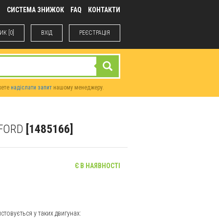
М
СИСТЕМА ЗНИЖОК
FAQ
КОНТАКТИ
К [0]
ВХIД
РЕЄСТРАЦІЯ
жете
надіслати запит
нашому менеджеру.
 FORD
[1485166]
Є В НАЯВНОСТІ
стовується у таких двигунах: