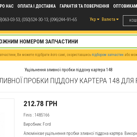
РО НАС
ОПЛАТА І ДОСТАВКА
ГАРАНТІЯ ТА ПОВЕРНЕННЯ
ОПТОВИКА
)063-03-53, (050)524-30-13, (096)244‑91‑65
Укр
Валюта
КОШИ
пчастини, Ви можете підібрати його самі, скориставшись
підбором запчастин
або мо
Ущільнення зливної пробки піддону картера 148
ЛИВНОЇ ПРОБКИ ПІДДОНУ КАРТЕРА 148 ДЛЯ
212.78 ГРН
Finis
: 1485166
Виробник:
Ford
Алюмінієве ущільнення пробки зливної піддона картера. Викори