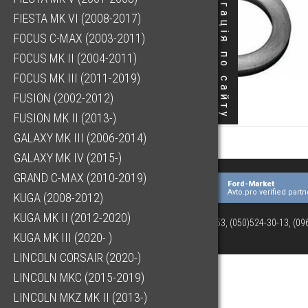
Навігація по сайту
FIESTA MK VI (2008-2017)
FOCUS C-MAX (2003-2011)
FOCUS MK II (2004-2011)
FOCUS MK III (2011-2019)
FUSION (2002-2012)
FUSION MK II (2013-)
GALAXY MK III (2006-2014)
GALAXY MK IV (2015-)
GRAND C-MAX (2010-2019)
Ford-Market
Avto.pro verified partn
KUGA (2008-2012)
KUGA MK II (2012-2020)
(073)063-03-53, (050)524-30-13, (0
KUGA MK III (2020- )
LINCOLN CORSAIR (2020-)
LINCOLN MKC (2015-2019)
LINCOLN MKZ MK II (2013-)