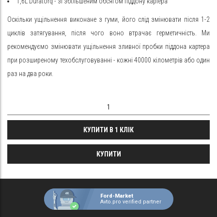
1,6L
Duratorq - зі збільшеним обсягом піддону картера
Оскільки ущільнення виконане з гуми, його слід змінювати після 1-2
циклів затягування, після чого воно втрачає герметичність. Ми
рекомендуємо змінювати ущільнення зливної пробки піддона картера
при розширеному техобслуговуванні - кожні 40000 кілометрів або один
раз на два роки.
КУПИТИ В 1 КЛІК
КУПИТИ
Ford-Market
Avto.pro verified partner