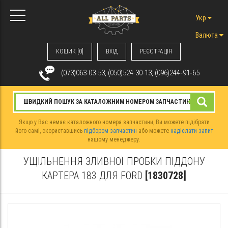
Укр
Валюта
КОШИК [0]
ВХIД
РЕЄСТРАЦІЯ
(073)063-03-53, (050)524-30-13, (096)244‑91‑65
Якщо у Вас немає каталожного номера запчастини, Ви можете підібрати
його самі, скориставшись
підбором запчастин
або можете
надіслати запит
нашому менеджеру.
УЩІЛЬНЕННЯ ЗЛИВНОЇ ПРОБКИ ПІДДОНУ
КАРТЕРА 183 ДЛЯ FORD
[1830728]