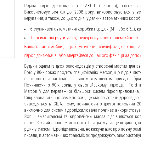
Рідина гідропідсилювача та АКПП (червона), специфіка
Використовується аж до 2008 року, використовується у вс
керування, а також, до цього дня, у деяких автоматичних короб
6-ступінчасті автоматичні коробки передач (6F... або 6R...), к
Просимо звернути увагу, перед покупкою трансмісійної олії
Вашого автомобіля, щоб уточнити специфікацію олії, з
гідропідсилювача. Або звертайтеся до нашого фахівця за допомо
Будучи одним із двох законодавців у створенні мастил для а
Ford у 80-х роках вводить специфікацію Mercon, що відрізняєт
в'язкістю при нагріванні, а також комплектом присадок (для
Починаючи з 90-х років, у європейському підрозділі Ford 
Mercon V для переважної більшості систем гідропідсилювача
Слід зазначити, що саме по собі, це масло досить дороге, до
знаходяться в США. Тому, починаючи з другої половини 200
виключно для систем гідропідсилювача починає використовува
Зовні, американські та європейські масла відрізняються к
європейський аналог – зеленого. При цьому, як це не дивно, 
рідин у системі гідропідсилювача, не кажучи вже про повну зам
писали, в автоматичних трансмісіях продовжують використову