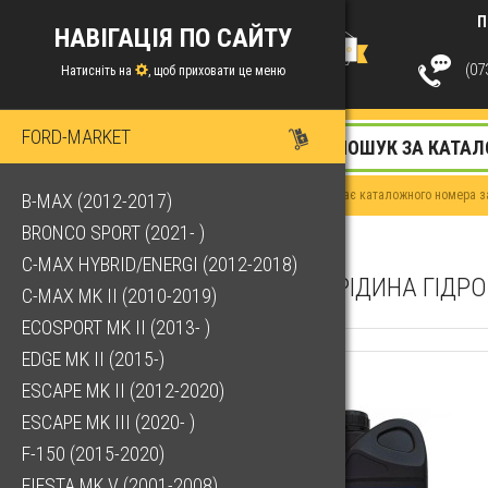
П
НАВІГАЦІЯ ПО САЙТУ
(073
Натисніть на
, щоб приховати це меню
FORD-MARKET
Якщо у Вас немає каталожного номера за
B-MAX (2012-2017)
BRONCO SPORT (2021- )
C-MAX HYBRID/ENERGI (2012-2018)
РІДИНА ГІДРО
C-MAX MK II (2010-2019)
ECOSPORT MK II (2013- )
EDGE MK II (2015-)
ESCAPE MK II (2012-2020)
ESCAPE MK III (2020- )
F-150 (2015-2020)
FIESTA MK V (2001-2008)