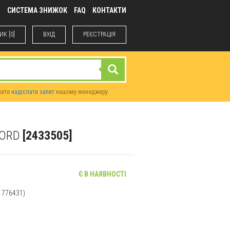
М
СИСТЕМА ЗНИЖОК
FAQ
КОНТАКТИ
К [0]
ВХIД
РЕЄСТРАЦІЯ
жете
надіслати запит
нашому менеджеру.
FORD
[2433505]
Є В НАЯВНОСТІ
 1776431)