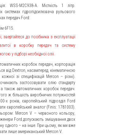
ція: WSS-M2C938-A. Місткість 1 літр.
іх системах гідропідсилювача рульового
ках передач Ford:
рім 6F15.
, звертайтеся до посібника з експлуатації
алитої в коробку передач та систему
гою у підборі необхідної олії.
втоматичних коробок передач, корпорація
ься від Dextron, насамперед, кінематичною
 кожної зі специфікацій Mercon – різні).
починають застосовувати олію стандарту
, а також автоматичних коробок передач.
 того ж більшість виробничих потужностей
0-х років, європейський підрозділ Ford
ти європейський аналог (Finis: 1781003).
ольором: Mercon V – червоного кольору,
інженери Ford допускають змішування двох
іну одного – на інше. При цьому, як ми вже
вати лише американський Mercon V.