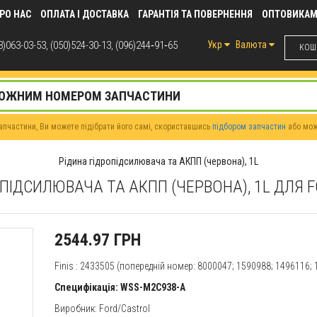
РО НАС
ОПЛАТА І ДОСТАВКА
ГАРАНТІЯ ТА ПОВЕРНЕННЯ
ОПТОВИКА
)063-03-53, (050)524-30-13, (096)244‑91‑65
Укр
Валюта
КОШИ
пчастини, Ви можете підібрати його самі, скориставшись
підбором запчастин
або мо
Рідина гідропідсилювача та АКПП (червона), 1L
ПІДСИЛЮВАЧА ТА АКПП (ЧЕРВОНА), 1L ДЛЯ 
2544.97 ГРН
Finis
: 2433505 (попередній номер: 8000047; 1590988; 1496116;
Специфікація: WSS-M2C938-A
Виробник: Ford/Castrol