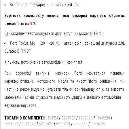
Корок зливний картера, произв. Ford - 1шт
Вартість комплекту нижча, ніж сумарна вартість окремих
елементів на
9
%
Цей комплект застосовується для наступних моделей Ford:
Ford Focus Mk III (2011-2019) – автомобілі, оснащені двигуном 2,0L
Duratec DI TiVCT
Кількість, потрібна на автомобіль - 1 комплект.
При розробці двигунів інженери Ford керувалися певними
характеристиками моторного масла та якості його очищення. Ми
настійно рекомендуємо купувати тільки оригінальну олію та витратні
матеріали. Термін служби та надійність двигуна Вашого автомобіля –
залежать від цього.
ТОВАРИ В КОМПЛЕКТІ:
15CF54
/
5097737
/
1709013
/
1848220
/
5211024
/
5211024
/
5211024
/
5211024
/
2792362
/
4948795