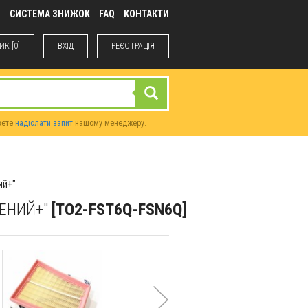
М
СИСТЕМА ЗНИЖОК
FAQ
КОНТАКТИ
К [0]
ВХIД
РЕЄСТРАЦІЯ
жете
надіслати запит
нашому менеджеру.
ий+"
РЕНИЙ+"
[TO2-FST6Q-FSN6Q]