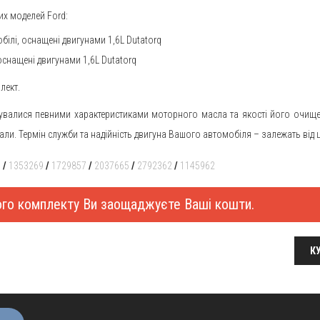
их моделей Ford:
обілі, оснащені двигунами 1,6L Dutatorq
 оснащені двигунами 1,6L Dutatorq
лект.
рувалися певними характеристиками моторного масла та якості його очищ
іали. Термін служби та надійність двигуна Вашого автомобіля – залежать від 
1
/
1353269
/
1729857
/
2037665
/
2792362
/
1145962
ного комплекту Ви заощаджуєте Ваші кошти.
КУ