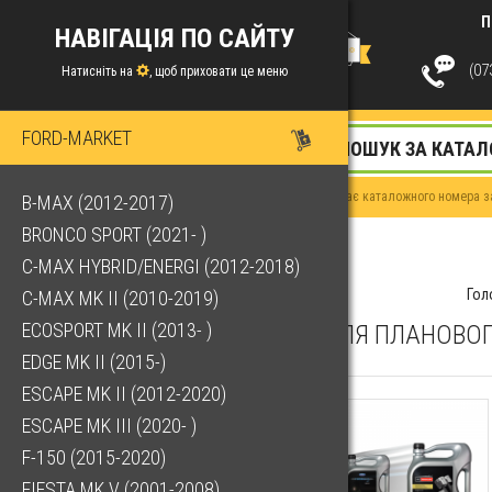
П
НАВІГАЦІЯ ПО САЙТУ
(073
Натисніть на
, щоб приховати це меню
FORD-MARKET
Якщо у Вас немає каталожного номера за
B-MAX (2012-2017)
BRONCO SPORT (2021- )
C-MAX HYBRID/ENERGI (2012-2018)
Гол
C-MAX MK II (2010-2019)
ECOSPORT MK II (2013- )
КОМПЛЕКТ ДЛЯ ПЛАНОВОГ
EDGE MK II (2015-)
ESCAPE MK II (2012-2020)
ESCAPE MK III (2020- )
F-150 (2015-2020)
FIESTA MK V (2001-2008)