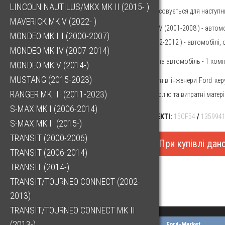
LINCOLN NAUTILUS/MKX MK II (2015- )
Цей комплект застосовується для наступн
MAVERICK MK V (2022- )
Форд
Fiesta
Mk V (2001-2008
) - автом
MONDEO MK III (2000-2007)
Ford
Fusion
(2002-2012
) - автомобілі,
MONDEO MK IV (2007-2014)
Кількість, потрібна на автомобіль - 1 комп
MONDEO MK V (2014-)
MUSTANG (2015-2023)
При розробці двигунів інженери Ford ке
RANGER MK III (2011-2023)
тільки оригінальну олію та витратні матер
S-MAX MK I (2006-2014)
ТОВАРИ В КОМПЛЕКТІ:
15CF54
/
135994
S-MAX MK II (2015-)
TRANSIT (2000-2006)
При купівлі да
TRANSIT (2006-2014)
TRANSIT (2014-)
TRANSIT/TOURNEO CONNECT (2002-
2013)
TRANSIT/TOURNEO CONNECT MK II
(2013-)
Ford-Market