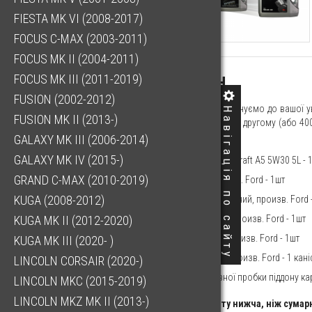
FIESTA MK VI (2008-2017)
FOCUS C-MAX (2003-2011)
FOCUS MK II (2004-2011)
FOCUS MK III (2011-2019)
7508.91 ГРН
FUSION (2002-2012)
Шановні клієнти! Пропонуємо до вашої у
Навігація по сайту
FUSION MK II (2013-)
ТО", яке проводиться на другому (або 40
входять:
GALAXY MK III (2006-2014)
GALAXY MK IV (2015-)
Олія моторна Motorcraft A5 5W30 5L - 1
GRAND C-MAX (2010-2019)
Фільтр масляний, вир. Ford - 1шт
KUGA (2008-2012)
Фільтр салону вугільний, произв. Ford 
Фільтр повітряний, произв. Ford - 1шт
KUGA MK II (2012-2020)
Фільтр паливний, произв. Ford - 1шт
KUGA MK III (2020- )
Рідина гальмівна, произв. Ford - 1 кані
LINCOLN CORSAIR (2020-)
Ущільнення зливної пробки піддону кар
LINCOLN MKC (2015-2019)
LINCOLN MKZ MK II (2013-)
Вартість комплекту нижча, ніж сумар