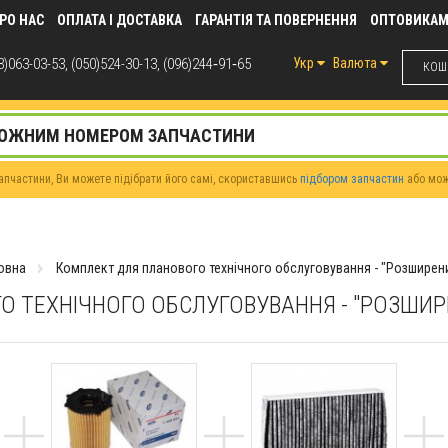
РО НАС
ОПЛАТА І ДОСТАВКА
ГАРАНТІЯ ТА ПОВЕРНЕННЯ
ОПТОВИКА
)063-03-53, (050)524-30-13, (096)244‑91‑65
Укр
Валюта
КОШИ
пчастини, Ви можете підібрати його самі, скориставшись
підбором запчастин
або мо
овна
Комплект для планового технічного обслуговування - "Розширен
О ТЕХНІЧНОГО ОБСЛУГОВУВАННЯ - "РОЗШИ