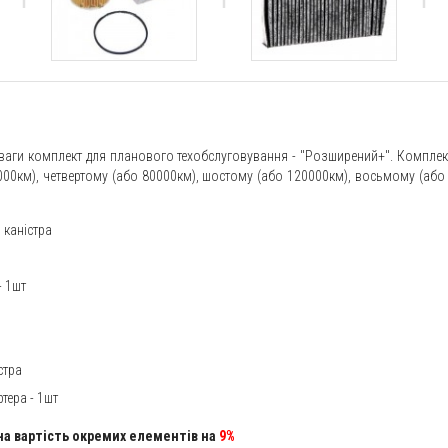
ваги комплект для планового техобслуговування - "Розширений+". Компле
000км), четвертому (або 80000км), шостому (або 120000км), восьмому (або 
 каністра
- 1шт
стра
тера - 1шт
на вартість окремих елементів на
9%