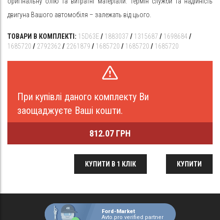
оригінальну олію та витратні матеріали. Термін служби та надійність
двигуна Вашого автомобіля – залежать від цього.
ТОВАРИ В КОМПЛЕКТІ:
15D63E
/
1883037
/
1315687
/
1698684
/
1685720
/
2792362
/
2261879
/
1685720
/
1685720
/
1685720
При купівлі даного комплекту Ви
заощаджуєте Ваші кошти.
812.07 ГРН
КУПИТИ В 1 КЛІК
КУПИТИ
Ford-Market
Avto.pro verified partner