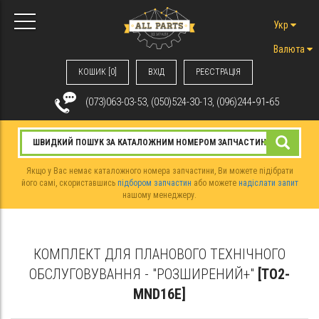
Укр
Валюта
КОШИК [0]
ВХIД
РЕЄСТРАЦІЯ
(073)063-03-53, (050)524-30-13, (096)244‑91‑65
Якщо у Вас немає каталожного номера запчастини, Ви можете підібрати
його самі, скориставшись
підбором запчастин
або можете
надіслати запит
нашому менеджеру.
КОМПЛЕКТ ДЛЯ ПЛАНОВОГО ТЕХНІЧНОГО
ОБСЛУГОВУВАННЯ - "РОЗШИРЕНИЙ+"
[TO2-
MND16E]