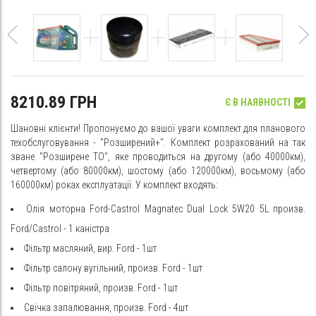
8210.89 ГРН
Є В НАЯВНОСТІ
Шановні клієнти! Пропонуємо до вашої уваги комплект для планового
техобслуговування - "Розширений+". Комплект розрахований на так
зване "Розширене ТО", яке проводиться на другому (або 40000км),
четвертому (або 80000км), шостому (або 120000км), восьмому (або
160000км) роках експлуатації. У комплект входять:
Олія моторна Ford-Castrol Magnatec Dual Lock 5W20 5L произв.
Ford/Castrol - 1 каністра
Фільтр масляний, вир. Ford - 1шт
Фільтр салону вугільний, произв. Ford - 1шт
Фільтр повітряний, произв. Ford - 1шт
Свічка запалювання, произв. Ford - 4шт