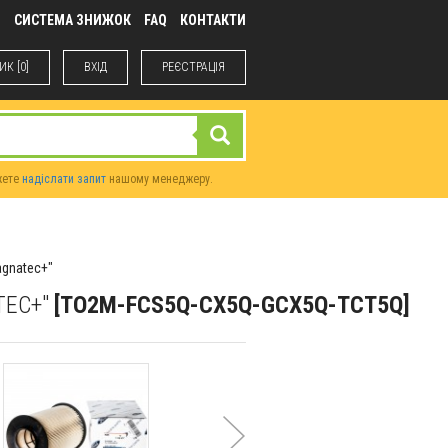
М
СИСТЕМА ЗНИЖОК
FAQ
КОНТАКТИ
К [0]
ВХIД
РЕЄСТРАЦІЯ
жете
надіслати запит
нашому менеджеру.
agnatec+"
TEC+"
[TO2M-FCS5Q-CX5Q-GCX5Q-TCT5Q]