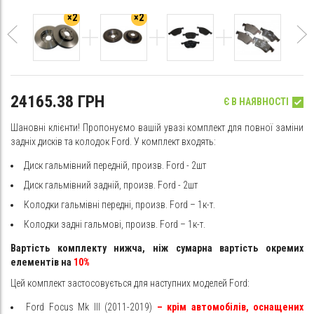
×2
×2
24165.38 ГРН
Є В НАЯВНОСТІ
Шановні клієнти! Пропонуємо вашій увазі комплект для повної заміни
задніх дисків та колодок Ford. У комплект входять:
Диск гальмівний передній, произв. Ford - 2шт
Диск гальмівний задній, произв. Ford - 2шт
Колодки гальмівні передні, произв. Ford – 1к-т.
Колодки задні гальмові, произв. Ford – 1к-т.
Вартість комплекту нижча, ніж сумарна вартість окремих
елементів на
10%
Цей комплект застосовується для наступних моделей Ford:
Ford Focus Mk III (2011-2019)
– крім автомобілів, оснащених