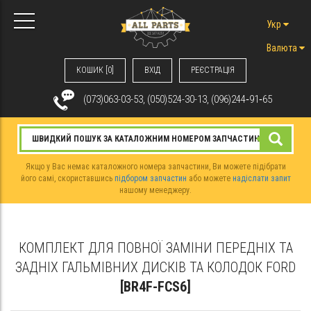
Укр
Валюта
КОШИК [0]
ВХIД
РЕЄСТРАЦІЯ
(073)063-03-53, (050)524-30-13, (096)244‑91‑65
Якщо у Вас немає каталожного номера запчастини, Ви можете підібрати
його самі, скориставшись
підбором запчастин
або можете
надіслати запит
нашому менеджеру.
КОМПЛЕКТ ДЛЯ ПОВНОЇ ЗАМІНИ ПЕРЕДНІХ ТА
ЗАДНІХ ГАЛЬМІВНИХ ДИСКІВ ТА КОЛОДОК FORD
[BR4F-FCS6]