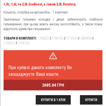
1,5L; 1,6L та 2,0L EcoBoost, а також 2,0L Duratorq
Кількість, потрібна на автомобіль - 1 комплект.
Оригінальні гальмівні колодки і диски забезпечують стабільне
гальмування, при цьому мають високу зносостійкість, а також повну
відсутність шумів при гальмуванні.
ТОВАРИ В КОМПЛЕКТІ:
1790221
/
1704765
/
1712024
/
1809458
/
1790221
/
1704765
При купівлі даного комплекту Ви
заощаджуєте Ваші кошти.
2685.04 ГРН
КУПИТИ В 1 КЛІК
КУПИТИ