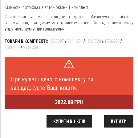
Кількість, потрібна на автомобіль - 1 комплект.
Оригінальні гальмівні колодки і диски забезпечують стабільне
гальмування, при цьому мають високу зносостійкість, а також повну
відсутність шумів при гальмуванні.
ТОВАРИ В КОМПЛЕКТІ:
1520297
/
2111254
/
1519528
/
1756395
/
1520297
/
2111254
При купівлі даного комплекту Ви
заощаджуєте Ваші кошти.
3022.68 ГРН
КУПИТИ В 1 КЛІК
КУПИТИ