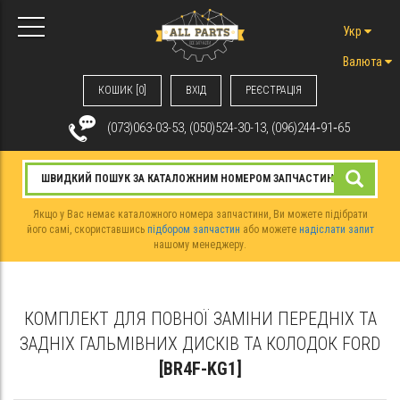
Укр
Валюта
КОШИК [0]
ВХIД
РЕЄСТРАЦІЯ
(073)063-03-53, (050)524-30-13, (096)244‑91‑65
Якщо у Вас немає каталожного номера запчастини, Ви можете підібрати
його самі, скориставшись
підбором запчастин
або можете
надіслати запит
нашому менеджеру.
КОМПЛЕКТ ДЛЯ ПОВНОЇ ЗАМІНИ ПЕРЕДНІХ ТА
ЗАДНІХ ГАЛЬМІВНИХ ДИСКІВ ТА КОЛОДОК FORD
[BR4F-KG1]