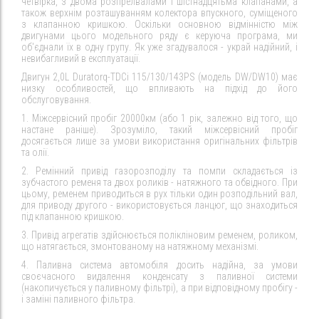
четвірка, з двома розпрелвалами і шістнадцятьма клапанами, а
також верхнім розташуванням колектора впускного, суміщеного
з клапанною кришкою. Оскільки основною відмінністю між
двигунами цього модельного ряду є керуюча програма, ми
об'єднали їх в одну групу. Як уже згадувалося - украй надійний, і
невибагливий в експлуатації.
Двигун 2,0L Duratorq-TDCi 115/130/143PS (модель DW/DW10) має
низку особливостей, що впливають на підхід до його
обслуговування.
1. Міжсервісний пробіг 20000км (або 1 рік, залежно від того, що
настане раніше). Зрозуміло, такий міжсервісний пробіг
досягається лише за умови використання оригінальних фільтрів
та олії.
2. Ремінний привід газорозподілу та помпи складається із
зубчастого ременя та двох роликів - натяжного та обвідного. При
цьому, ременем приводиться в рух тільки один розподільний вал,
для приводу другого - використовується ланцюг, що знаходиться
під клапанною кришкою.
3. Привід агрегатів здійснюється полікліновим ременем, роликом,
що натягається, змонтованому на натяжному механізмі.
4. Паливна система автомобіля досить надійна, за умови
своєчасного видалення конденсату з паливної системи
(накопичується у паливному фільтрі), а при відповідному пробігу -
і заміні паливного фільтра.