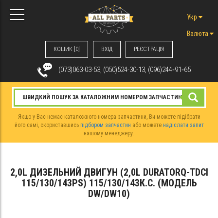
Укр
Валюта
КОШИК [0]
ВХIД
РЕЄСТРАЦІЯ
(073)063-03-53, (050)524-30-13, (096)244‑91‑65
Якщо у Вас немає каталожного номера запчастини, Ви можете підібрати
його самі, скориставшись
підбором запчастин
або можете
надіслати запит
нашому менеджеру.
2,0L ДИЗЕЛЬНИЙ ДВИГУН (2,0L DURATORQ-TDCI
115/130/143PS) 115/130/143К.С. (МОДЕЛЬ
DW/DW10)