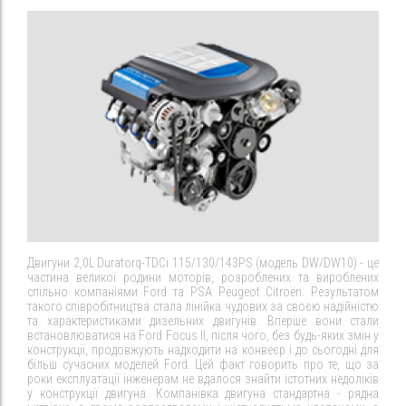
Двигуни 2,0L Duratorq-TDCi 115/130/143PS (модель DW/DW10) - це
частина великої родини моторів, розроблених та вироблених
спільно компаніями Ford та PSA Peugeot Citroën. Результатом
такого співробітництва стала лінійка чудових за своєю надійністю
та характеристиками дизельних двигунів. Вперше вони стали
встановлюватися на Ford Focus II, після чого, без будь-яких змін у
конструкції, продовжують надходити на конвеєр і до сьогодні для
більш сучасних моделей Ford. Цей факт говорить про те, що за
роки експлуатації інженерам не вдалося знайти істотних недоліків
у конструкції двигуна. Компанівка двигуна стандартна - рядна