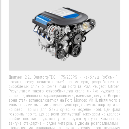
Двигуни 2,2L Duratorq-TDCi 175/200PS - найбільш "об'ємні" і
потужні, серед великого сімейства моторів, розроблених та
вироблених спільно компаніями Ford та PSA Peugeot Citroën.
Результатом такого співробітництва стала лінійка чудових за
своєю надійністю та характеристиками дизельних двигунів. Вперше
вони стали встановлюватися на Ford Mondeo Mk III, після чого з
мінімальними змінами в конструкції продовжують надходити на
конвеєр і донині для більш сучасних моделей Ford. Цей факт
говорить про те, що за роки експлуатації інженерам не вдалося
знайти істотних недоліків у конструкції двигуна. Компанівка
двигуна стандартна - рядна четвірка, з двома розпрелвалами і
шістнадцятьма клапанами, а також верхнім розташуванням