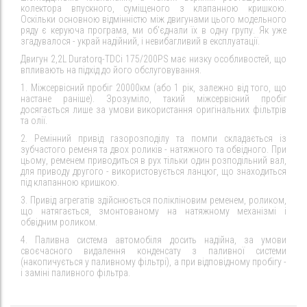
колектора впускного, суміщеного з клапанною кришкою.
Оскільки основною відмінністю між двигунами цього модельного
ряду є керуюча програма, ми об'єднали їх в одну групу. Як уже
згадувалося - украй надійний, і невибагливий в експлуатації.
Двигун 2,2L Duratorq-TDCi 175/200PS має низку особливостей, що
впливають на підхід до його обслуговування.
1. Міжсервісний пробіг 20000км (або 1 рік, залежно від того, що
настане раніше). Зрозуміло, такий міжсервісний пробіг
досягається лише за умови використання оригінальних фільтрів
та олії.
2. Ремінний привід газорозподілу та помпи складається із
зубчастого ременя та двох роликів - натяжного та обвідного. При
цьому, ременем приводиться в рух тільки один розподільний вал,
для приводу другого - використовується ланцюг, що знаходиться
під клапанною кришкою.
3. Привід агрегатів здійснюється полікліновим ременем, роликом,
що натягається, змонтованому на натяжному механізмі і
обвідним роликом.
4. Паливна система автомобіля досить надійна, за умови
своєчасного видалення конденсату з паливної системи
(накопичується у паливному фільтрі), а при відповідному пробігу -
і заміні паливного фільтра.