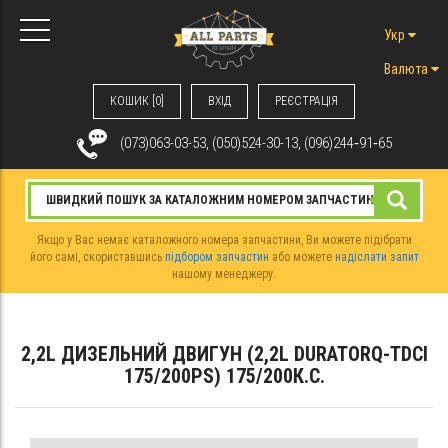
Укр
Валюта
КОШИК [0]
ВХIД
РЕЄСТРАЦІЯ
(073)063-03-53, (050)524-30-13, (096)244‑91‑65
Якщо у Вас немає каталожного номера запчастини, Ви можете підібрати
його самі, скориставшись
підбором запчастин
або можете
надіслати запит
нашому менеджеру.
2,2L ДИЗЕЛЬНИЙ ДВИГУН (2,2L DURATORQ-TDCI
175/200PS) 175/200К.С.