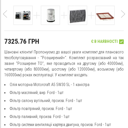
7325.76 ГРН
Є В НАЯВНОСТІ
Шановні клієнти! Пропонуємо до вашої уваги комплект для планового
техобслуговування - "Розширений+". Комплект розрахований на так
зване "Розширене ТО", яке проводиться на другому (або 40000км),
четвертому (або 80000км), шостому (або 120000км), восьмому (або
160000км) роках експлуатації. У комплект входять:
Олія моторна Motorcraft A5 5W30 5L - 1 каністра
Фільтр масляний, вир. Ford - 1шт
Фільтр салону вугільний, произв. Ford - 1шт
Фільтр повітряний, произв. Ford - 1шт
Фільтр паливний, произв. Ford - 1шт
Фільтр системи вентиляції картера двигуна, произв. Ford - 1шт