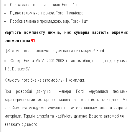
Свічка запалювання, произв. Ford - 4шт
Рідина гальмівна, произв. Ford - 1 каністра
Пробка зливна з прокладкою, вир. Ford - 1шт
Вартість комплекту нижча, ніж сумарна вартість окремих
елементів на
9%
Цей комплект застосовується для наступних моделей Ford:
Форд
Fiesta
Mk V (2001-2008
) - автомобілі, оснащені двигунами
1,3L Duratec 8V
Кількість, потрібна на автомобіль - 1 комплект.
При розробці двигунів інженери Ford керувалися певними
характеристиками моторного масла та якості його очищення. Ми
настійно рекомендуємо купувати тільки оригінальну олію та витратні
матеріали. Термін служби та надійність двигуна Вашого автомобіля –
залежать від цього.