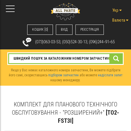
Укр
Валюта
КОШИК [0]
ВХIД
РЕЄСТРАЦІЯ
(073)063-03-53, (050)524-30-13, (096)244‑91‑65
Якщо у Вас немає каталожного номера запчастини, Ви можете підібрати
його самі, скориставшись
підбором запчастин
або можете
надіслати запит
нашому менеджеру.
КОМПЛЕКТ ДЛЯ ПЛАНОВОГО ТЕХНІЧНОГО
ОБСЛУГОВУВАННЯ - "РОЗШИРЕНИЙ+"
[TO2-
FST3I]