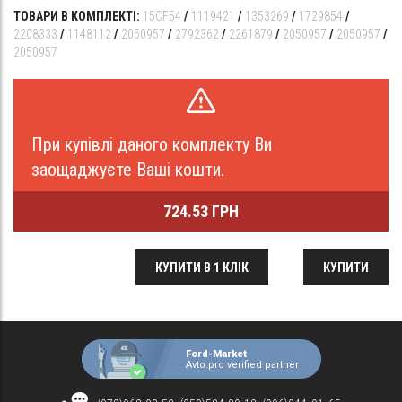
ТОВАРИ В КОМПЛЕКТІ:
15CF54
/
1119421
/
1353269
/
1729854
/
2208333
/
1148112
/
2050957
/
2792362
/
2261879
/
2050957
/
2050957
/
2050957
При купівлі даного комплекту Ви
заощаджуєте Ваші кошти.
724.53 ГРН
КУПИТИ В 1 КЛІК
КУПИТИ
Ford-Market
Avto.pro verified partner