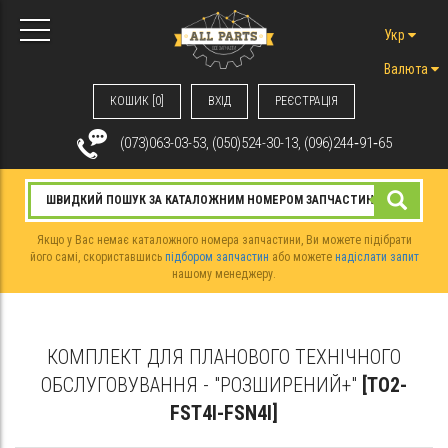
Укр
Валюта
КОШИК [0]
ВХIД
РЕЄСТРАЦІЯ
(073)063-03-53, (050)524-30-13, (096)244‑91‑65
Якщо у Вас немає каталожного номера запчастини, Ви можете підібрати
його самі, скориставшись
підбором запчастин
або можете
надіслати запит
нашому менеджеру.
КОМПЛЕКТ ДЛЯ ПЛАНОВОГО ТЕХНІЧНОГО
ОБСЛУГОВУВАННЯ - "РОЗШИРЕНИЙ+"
[TO2-
FST4I-FSN4I]