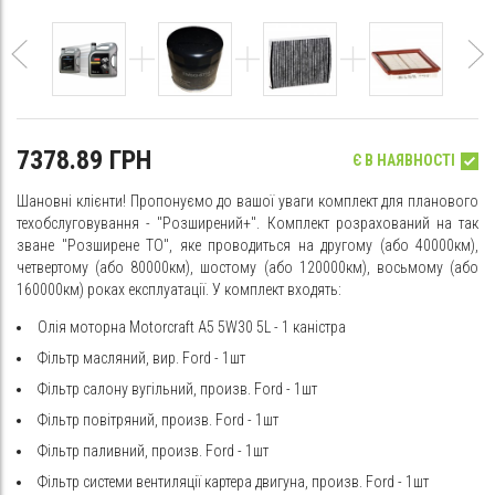
7378.89 ГРН
Є В НАЯВНОСТІ
Шановні клієнти! Пропонуємо до вашої уваги комплект для планового
техобслуговування - "Розширений+". Комплект розрахований на так
зване "Розширене ТО", яке проводиться на другому (або 40000км),
четвертому (або 80000км), шостому (або 120000км), восьмому (або
160000км) роках експлуатації. У комплект входять:
Олія моторна Motorcraft A5 5W30 5L - 1 каністра
Фільтр масляний, вир. Ford - 1шт
Фільтр салону вугільний, произв. Ford - 1шт
Фільтр повітряний, произв. Ford - 1шт
Фільтр паливний, произв. Ford - 1шт
Фільтр системи вентиляції картера двигуна, произв. Ford - 1шт