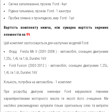
Свічка запалювання, произв. Ford - 4шт
Рідина гальмівна, произв. Ford - 1 каністра
Пробка зливна з прокладкою, вир. Ford - 1шт
Вартість комплекту нижча, ніж сумарна вартість окремих
елементів на
9%
Цей комплект застосовується для наступних моделей Ford:
Форд
Fiesta
Mk V (2001-2008
) - автомобілі, оснащені двигунами
1,25L; 1,4L та 1,6L Duratec 16V
Ford
Fusion
(2002-2012
) - автомобілі, оснащені двигунами 1,25L;
1,4L та 1,6L Duratec 16V
Кількість, потрібна на автомобіль - 1 комплект.
При розробці двигунів інженери Ford керувалися певними
характеристиками моторного масла та якості його очищення. Ми
настійно рекомендуємо купувати тільки оригінальну олію та витратні