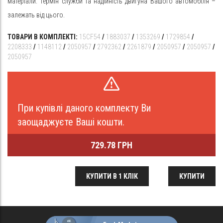
матеріали. Термін служби та надійність двигуна Вашого автомобіля –
залежать від цього.
ТОВАРИ В КОМПЛЕКТІ:
15CF54
/
1883037
/
1353269
/
1729854
/
2208333
/
1148112
/
2050957
/
2792362
/
2261879
/
2050957
/
2050957
/
2050957
При купівлі даного комплекту Ви
заощаджуєте Ваші кошти.
729.78 ГРН
КУПИТИ В 1 КЛІК
КУПИТИ