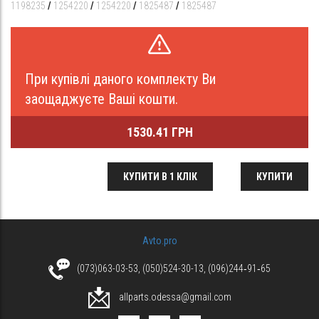
1198235
/
1254220
/
1254220
/
1825487
/
1825487
При купівлі даного комплекту Ви
заощаджуєте Ваші кошти.
1530.41 ГРН
КУПИТИ В 1 КЛІК
КУПИТИ
Avto.pro
(073)063-03-53, (050)524-30-13, (096)244‑91‑65
allparts.odessa@gmail.com