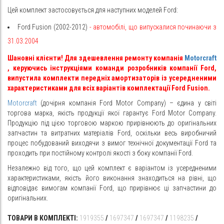
Цей комплект застосовується для наступних моделей Ford:
Ford Fusion (2002-2012)
- автомобілі, що випускалися починаючи з
31.03.2004
Шановні клієнти! Для здешевлення ремонту компанія
Motorcraft
, керуючись інструкціями команди розробників компанії Ford,
випустила комплекти передніх амортизаторів із усередненими
характеристиками для всіх варіантів комплектації Ford Fusion.
Motorcraft
(дочірня компанія Ford Motor Company) – єдина у світі
торгова марка, якість продукції якої гарантує Ford Motor Company.
Продукцію під цією торговою маркою прирівнюють до оригінальних
запчастин та витратних матеріалів Ford, оскільки весь виробничий
процес побудований виходячи з вимог технічної документації Ford та
проходить при постійному контролі якості з боку компанії Ford.
Незалежно від того, що цей комплект є варіантом із усередненими
характеристиками, якість його виконання знаходиться на рівні, що
відповідає вимогам компанії Ford, що прирівнює ці запчастини до
оригінальних.
ТОВАРИ В КОМПЛЕКТІ:
1919355
/
1697347
/
1697347
/
1198235
/