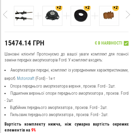
×2
×2
×2
15474.14 ГРН
Є В НАЯВНОСТІ
Шановні клієнти! Пропонуємо до вашої уваги комплект для повної
заміни передніх амортизаторів Ford. У комплект входять:
Амортизатори передні, комплект із усередненими характеристиками,
вироб.
Motorcraft
(Ford)
- 1к-т
Опора переднього амортизатора верхня
, произв. Ford - 2шт.
Підшипник верхньої опори переднього амортизатора
, произв. Ford
- 2шт.
Відбійник переднього амортизатора
, произв. Ford - 2шт.
Пильовик переднього амортизатора
, произв. Ford - 2шт.
Вартість комплекту нижча, ніж сумарна вартість окремих
елементів на
9%