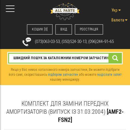
Укр
Валюта
КОШИК [0]
ВХIД
РЕЄСТРАЦІЯ
(073)063-03-53, (050)524-30-13, (096)244‑91‑65
Якщо у Вас немає каталожного номера запчастини, Ви можете підібрати
його самі, скориставшись
підбором запчастин
або можете
надіслати запит
нашому менеджеру.
КОМПЛЕКТ ДЛЯ ЗАМІНИ ПЕРЕДНІХ
АМОРТИЗАТОРІВ (ВИПУСК ІЗ 31.03.2004)
[AMF2-
FSN2]