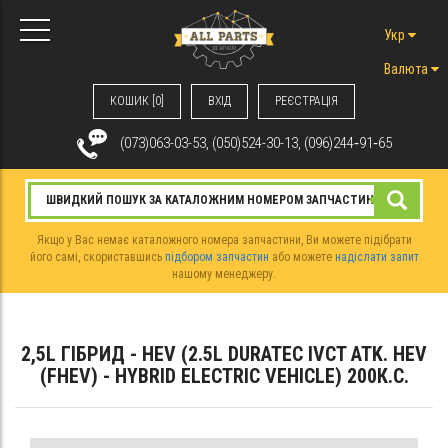
Укр
Валюта
КОШИК [0]
ВХIД
РЕЄСТРАЦІЯ
(073)063-03-53, (050)524-30-13, (096)244‑91‑65
Якщо у Вас немає каталожного номера запчастини, Ви можете підібрати
його самі, скориставшись
підбором запчастин
або можете
надіслати запит
нашому менеджеру.
2,5L ГІБРИД - HEV (2.5L DURATEC IVCT ATK. HEV
(FHEV) - HYBRID ELECTRIC VEHICLE) 200К.С.