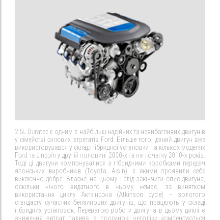
2.5L Duratec є одним з найбільш надійних та невибагливих двигунів
у сімействі силових агрегатів Ford. Більше того, даний двигун вже
використовувався у складі гібридної установки на кількох моделях
Ford та Lincoln у другій половині 2000-х та на початку 2010-х років.
Тоді ці двигуни компонувалися з гібридними коробками передач
японських виробників (Toyota, Aisin), з якими проявили себе
виключно добре. Власне, на цьому і слід закінчити опис двигуна,
оскільки нічого видатного в ньому немає, за винятком
використання циклу Акткінсона (Atkinson cycle) – золотого
стандарту сучасних бензинових двигунів, що працюють у складі
гібридних установок. Перевагою роботи двигуна в цьому циклі є
зниження витрат палива, а поодинокі недоліки компенсуються