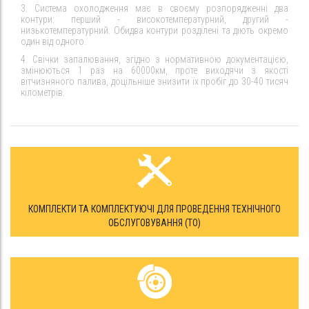
3. Система охолодження має в своєму розпорядженні два
контури: перший - високотемпературний, другий -
низькотемпературний. Обидва контури розділені та діють окремо
один від одного.
4. Свічки запалювання, згідно з нормативною документацією,
змінюються 1 раз на 60000км, проте виходячи з якості
вітчизняного палива, доцільніше знизити їх пробіг до 30-40 тисяч
кілометрів.
КОМПЛЕКТИ ТА КОМПЛЕКТУЮЧІ ДЛЯ ПРОВЕДЕННЯ ТЕХНІЧНОГО
ОБСЛУГОВУВАННЯ (ТО)