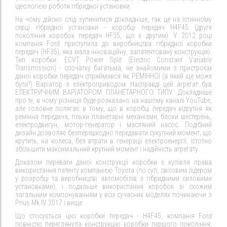
ідеологією роботи гібридної установки.
На чому дійсно слід зупинитися докладніше, так це на істинному
серці гібридної установки - коробці передач H4F45 (друге
покоління коробок передач HF35, що є другим). У 2012 році
компанія Ford приступила до виробництва гібридної коробки
передач (HF35), яка мала інноваційну, запатентовану конструкцію.
Тип коробки: ECVT Power Split (Electric Constant Variable
Transmission) - спочатку багатьма, не знайомими з пристроєм
даної коробки передач сприймався як РЕМІННОЇ (а який ще може
бути?) Варіатор з електроприводом. Насправді цей агрегат був
ЕЛЕКТРИЧНИМ ВАРІАТОРОМ ПЛАНЕТАРНОГО ТИПУ. Докладніше
про те, в чому різниця буде розказано на нашому каналі YouTube,
але головне полягає в тому, що в коробці передач відсутня як
ремінна передача, тільки планетарні механізми, блоки шестерень,
електродвигун, мотор-генератор і масляний насос. Подібний
дизайн дозволяє безперешкодно передавати сукупний момент, що
крутить, на колеса, без втрати в генерації електроенергії, істотно
збільшити максимальний крутний момент і надійність агрегату.
Доказом переваги даної конструкції коробки є купівля права
використання патенту компанією Toyota (по суті, світовим лідером
у розробці та виробництві автомобілів з гібридними силовими
установками), і подальше використання коробок зі схожим
загальним компонуванням у всіх сучасних моделях починаючи з
Prius Mk IV 2017 і вище .
Що стосується цієї коробки передач - H4F45, компанія Ford
повністю переглянула конструкцію коробки першого покоління,