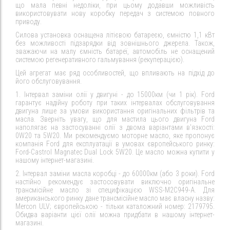
що мала певні недоліки, при цьому додавши можливість
використовувати нову коробку передач з системою повного
приводу.
Силова установка оснащена літієвою батареєю, ємністю 1,1 кВт
без можливості підзарядки від зовнішнього джерела. Також,
зважаючи на малу ємність батареї, автомобіль не оснащений
системою регенеративного гальмування (рекуперацією).
Цей агрегат має ряд особливостей, що впливають на підхід до
його обслуговування.
1. Інтервал заміни олії у двигуні - до 15000км (чи 1 рік). Ford
гарантує надійну роботу при таких інтервалах обслуговування
двигуна лише за умови використання оригінальних фільтрів та
масла. Зверніть увагу, що для мастила цього двигуна Ford
наполягає на застосуванні олії з двома варіантами в'язкості:
0W20 та 5W20. Ми рекомендуємо моторне масло, яке пропонує
компанія Ford для експлуатації в умовах європейського ринку:
Ford-Castrol Magnatec Dual Lock 5W20. Це масло можна купити у
нашому інтернет-магазині.
2. Інтервал заміни масла коробці - до 60000км (або 3 роки). Ford
настійно рекомендує застосовувати виключно оригінальне
трансмісійне масло зі специфікацією WSS-M2C949-A. Для
американського ринку дане трансмісійне масло має власну назву:
Mercon ULV; європейською - тільки каталожний номер: 2179795.
Обидва варіанти цієї олії можна придбати в нашому інтернет-
магазині.